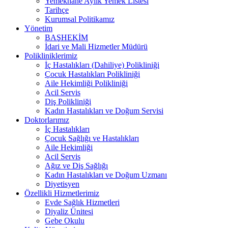
Yemekhane Aylık Yemek Listesi
Tarihçe
Kurumsal Politikamız
Yönetim
BAŞHEKİM
İdari ve Mali Hizmetler Müdürü
Polikliniklerimiz
İç Hastalıkları (Dahiliye) Polikliniği
Çocuk Hastalıkları Polikliniği
Aile Hekimliği Polikliniği
Acil Servis
Diş Polikliniği
Kadın Hastalıkları ve Doğum Servisi
Doktorlarımız
İç Hastalıkları
Çocuk Sağlığı ve Hastalıkları
Aile Hekimliği
Acil Servis
Ağız ve Diş Sağlığı
Kadın Hastalıkları ve Doğum Uzmanı
Diyetisyen
Özellikli Hizmetlerimiz
Evde Sağlık Hizmetleri
Diyaliz Ünitesi
Gebe Okulu