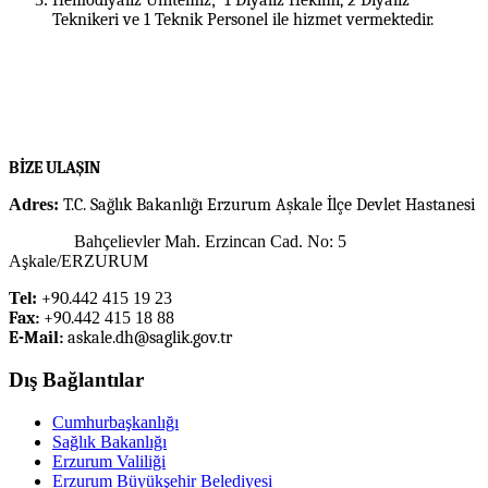
Hemodiyaliz Ünitemiz; 1 Diyaliz Hekimi, 2 Diyaliz
Teknikeri ve 1 Teknik Personel ile hizmet vermektedir.
BİZE ULAŞIN
Adres:
T.C. Sağlık Bakanlığı Erzurum Aşkale İlçe Devlet Hastanesi
Bahçelievler Mah. Erzincan Cad. No: 5
Aşkale/ERZURUM
Tel:
+90.
442 415 19 23
Fax:
+90.
442 415 18 88
E-Mail:
askale.dh@saglik.gov.tr
Dış Bağlantılar
Cumhurbaşkanlığı
Sağlık Bakanlığı
Erzurum Valiliği
Erzurum Büyükşehir Belediyesi