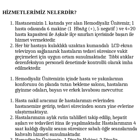
HİZMETLERİMİZ NELERDİR?
Hastanemizin 1. katında yer alan Hemodiyaliz Ünitemiz; 1
hasta odasında 6 makine (1 HbsAg (+), 5 negatif ) ve 4+20
hasta kapasitesi ile Aşkale ilçe sınırları içerisinde başarı ile
hizmet vermektedir.
Her bir hastaya kulaklıklı uzaktan kumandalı LCD ekran
televizyon sağlanarak hastaların tedavi süresince vakit
geçirmeleri için uygun ortam sunulmaktadır. Tıbbi atıklar
dezenfeksiyon personeli denetimde kontrollü olarak imha
edilmektedir.
Hemodiyaliz Ünitemizin içinde hasta ve yakınlarının
konforunu ön planda tutan bekleme salonu, hastaların
giyinme odaları, bayan ve erkek lavabosu mevcuttur.
Hasta nakil aracımız ile hastalarımızı evlerinden
hastanemize getirip, tedavi sürecinden sonra yine evlerine
ulaştırmaktayız.
Hastalarımızın aylık rutin tahlilleri takip edilip, hepatit
aşıları ve tedavileri itina ile yapılmaktadır. Hastalarımızın 4
saat kaldığı diyaliz seansı süresince sabah-öğle seanslarında
kahvaltı hizmeti sunulmaktadır.