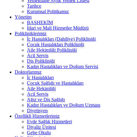
Yemekhane Aylık Yemek Listesi
Tarihçe
Kurumsal Politikamız
Yönetim
BAŞHEKİM
İdari ve Mali Hizmetler Müdürü
Polikliniklerimiz
İç Hastalıkları (Dahiliye) Polikliniği
Çocuk Hastalıkları Polikliniği
Aile Hekimliği Polikliniği
Acil Servis
Diş Polikliniği
Kadın Hastalıkları ve Doğum Servisi
Doktorlarımız
İç Hastalıkları
Çocuk Sağlığı ve Hastalıkları
Aile Hekimliği
Acil Servis
Ağız ve Diş Sağlığı
Kadın Hastalıkları ve Doğum Uzmanı
Diyetisyen
Özellikli Hizmetlerimiz
Evde Sağlık Hizmetleri
Diyaliz Ünitesi
Gebe Okulu