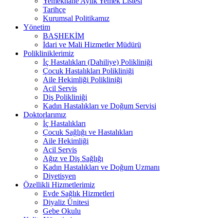
Yemekhane Aylık Yemek Listesi
Tarihçe
Kurumsal Politikamız
Yönetim
BAŞHEKİM
İdari ve Mali Hizmetler Müdürü
Polikliniklerimiz
İç Hastalıkları (Dahiliye) Polikliniği
Çocuk Hastalıkları Polikliniği
Aile Hekimliği Polikliniği
Acil Servis
Diş Polikliniği
Kadın Hastalıkları ve Doğum Servisi
Doktorlarımız
İç Hastalıkları
Çocuk Sağlığı ve Hastalıkları
Aile Hekimliği
Acil Servis
Ağız ve Diş Sağlığı
Kadın Hastalıkları ve Doğum Uzmanı
Diyetisyen
Özellikli Hizmetlerimiz
Evde Sağlık Hizmetleri
Diyaliz Ünitesi
Gebe Okulu